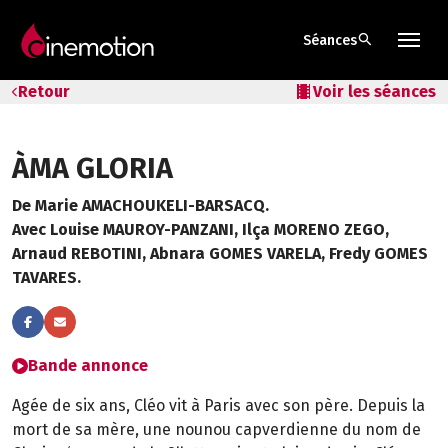
search
Séances
Tarifs & Abos
Retour
local_movies
Voir les séances
Les salles
ÀMA GLORIA
Bons cadeaux
De Marie AMACHOUKELI-BARSACQ.
Bons plans
Avec Louise MAUROY-PANZANI, Ilça MORENO ZEGO,
Arnaud REBOTINI, Abnara GOMES VARELA, Fredy GOMES
Programmes spéciaux
TAVARES.
Bande annonce
Agée de six ans, Cléo vit à Paris avec son père. Depuis la
mort de sa mère, une nounou capverdienne du nom de