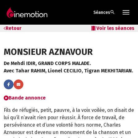
search
Séances
Tarifs & Abos
Retour
local_movies
Voir les séances
Les salles
MONSIEUR AZNAVOUR
Bons cadeaux
De Mehdi IDIR, GRAND CORPS MALADE.
Bons plans
Avec Tahar RAHIM, Lionel CECILIO, Tigran MEKHITARIAN.
Programmes spéciaux
Bande annonce
Fils de réfugiés, petit, pauvre, à la voix voilée, on disait de
lui qu‘il n‘avait rien pour réussir. À force de travail, de
persévérance et d‘une volonté hors norme, Charles
Aznavour est devenu un monument de la chanson et un