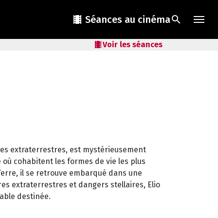
local_movies
Séances au cinéma
search
local_movies
Voir les séances
les extraterrestres, est mystérieusement
où cohabitent les formes de vie les plus
Terre, il se retrouve embarqué dans une
es extraterrestres et dangers stellaires, Elio
table destinée.