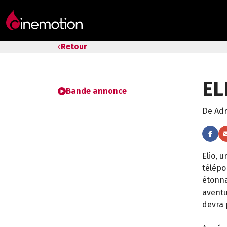
Tarifs & Abos
Retour
Les salles
EL
Bons cadeaux
Bande annonce
De Ad
Bons plans
Programmes spéciaux
Elio, 
télépo
étonna
aventu
devra 