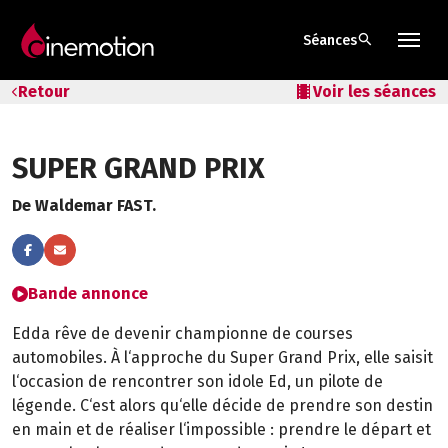
search
Séances
Tarifs & Abos
Retour
local_movies
Voir les séances
Les salles
SUPER GRAND PRIX
Bons cadeaux
De Waldemar FAST.
Bons plans
Programmes spéciaux
Bande annonce
Edda rêve de devenir championne de courses
automobiles. À l‘approche du Super Grand Prix, elle saisit
l‘occasion de rencontrer son idole Ed, un pilote de
légende. C‘est alors qu‘elle décide de prendre son destin
en main et de réaliser l‘impossible : prendre le départ et