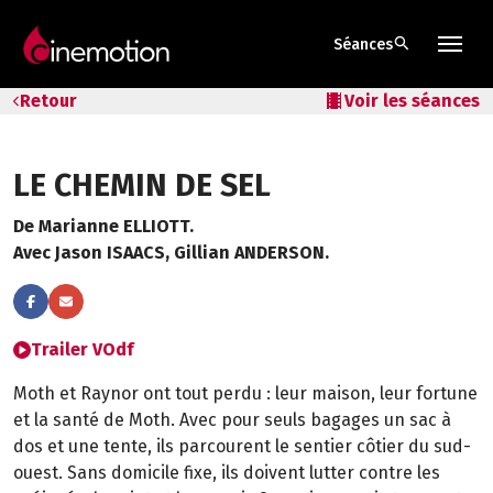
search
Séances
Tarifs & Abos
Retour
local_movies
Voir les séances
Les salles
LE CHEMIN DE SEL
Bons cadeaux
De Marianne ELLIOTT.
Bons plans
Avec Jason ISAACS, Gillian ANDERSON.
Programmes spéciaux
Trailer VOdf
Moth et Raynor ont tout perdu : leur maison, leur fortune
et la santé de Moth. Avec pour seuls bagages un sac à
dos et une tente, ils parcourent le sentier côtier du sud-
ouest. Sans domicile fixe, ils doivent lutter contre les