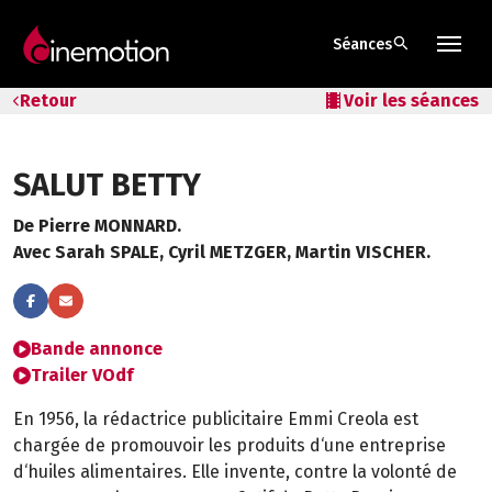
search
Séances
Tarifs & Abos
Retour
local_movies
Voir les séances
Les salles
SALUT BETTY
Bons cadeaux
De Pierre MONNARD.
Bons plans
Avec Sarah SPALE, Cyril METZGER, Martin VISCHER.
Programmes spéciaux
Bande annonce
Trailer VOdf
En 1956, la rédactrice publicitaire Emmi Creola est
chargée de promouvoir les produits d‘une entreprise
d‘huiles alimentaires. Elle invente, contre la volonté de