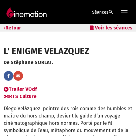
search
Séances
Tarifs & Abos
Retour
local_movies
Voir les séances
Les salles
L' ENIGME VELAZQUEZ
Bons cadeaux
De Stéphane SORLAT.
Bons plans
Programmes spéciaux
Trailer VOdf
RTS Culture
Diego Velázquez, peintre des rois comme des humbles et
maître du hors champ, devient le guide d‘un voyage
cinématographique hors normes. Porté par le fil
symbolique de l‘eau, métaphore du mouvement et de la