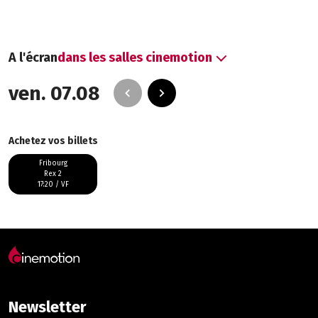
A l'écran
dans les salles cinemotion
ven. 07.08
Achetez vos billets
A
Fribourg
Rex 2
17:20
/
VF
Newsletter