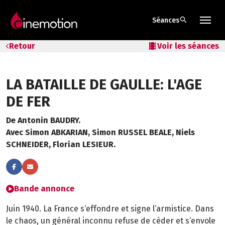
search
Séances
Tarifs & Abos
Retour
local_movies
Voir les séances
Les salles
LA BATAILLE DE GAULLE: L'AGE
Bons cadeaux
DE FER
Bons plans
De Antonin BAUDRY.
Avec Simon ABKARIAN, Simon RUSSEL BEALE, Niels
Programmes spéciaux
SCHNEIDER, Florian LESIEUR.
Bande annonce
Juin 1940. La France s‘effondre et signe l‘armistice. Dans
le chaos, un général inconnu refuse de céder et s‘envole