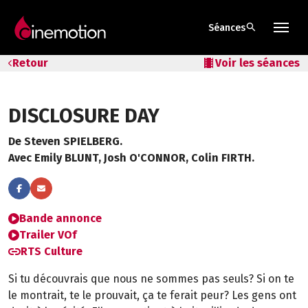
search
Séances
Tarifs & Abos
Retour
local_movies
Voir les séances
Les salles
DISCLOSURE DAY
Bons cadeaux
De Steven SPIELBERG.
Bons plans
Avec Emily BLUNT, Josh O'CONNOR, Colin FIRTH.
Programmes spéciaux
Bande annonce
Trailer VOf
RTS Culture
Si tu découvrais que nous ne sommes pas seuls? Si on te
le montrait, te le prouvait, ça te ferait peur? Les gens ont