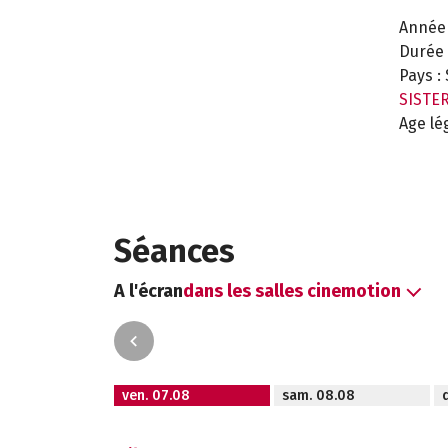
Année 
Durée 
Pays :
SISTE
Age lé
Séances
A l'écran
dans les salles cinemotion
ven. 07.08
sam. 08.08