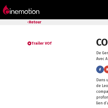
Tarifs & Abos
Retour
Les salles
C
Bons cadeaux
Trailer VOf
De Ge
Bons plans
Avec A
Programmes spéciaux
Dans u
de Leo
compag
profon
lien d