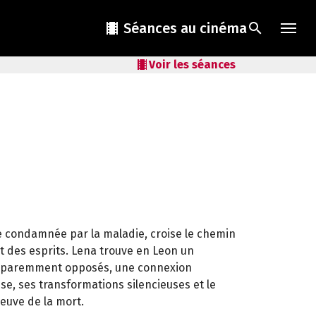
local_movies
Séances au cinéma
search
local_movies
Voir les séances
ée condamnée par la maladie, croise le chemin
t des esprits. Lena trouve en Leon un
 apparemment opposés, une connexion
se, ses transformations silencieuses et le
reuve de la mort.