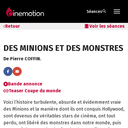
search
Séances
Tarifs & Abos
Retour
local_movies
Voir les séances
Les salles
DES MINIONS ET DES MONSTRES
Bons cadeaux
De Pierre COFFIN.
Bons plans
Programmes spéciaux
Bande annonce
Teaser Coupe du monde
Voici l‘histoire turbulente, absurde et évidemment vraie
des Minions et la manière dont ils ont conquis Hollywood,
sont devenus de véritables stars de cinéma, ont tout
perdu, ont libéré des monstres dans notre monde, puis