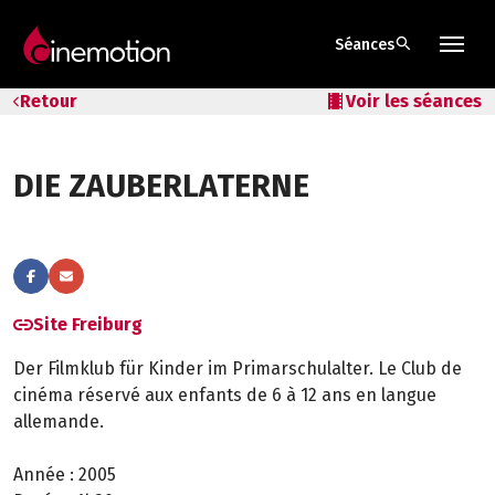
search
Séances
Tarifs & Abos
Retour
local_movies
Voir les séances
Les salles
DIE ZAUBERLATERNE
Bons cadeaux
Bons plans
Programmes spéciaux
Site Freiburg
Der Filmklub für Kinder im Primarschulalter. Le Club de
cinéma réservé aux enfants de 6 à 12 ans en langue
allemande.
Année :
2005