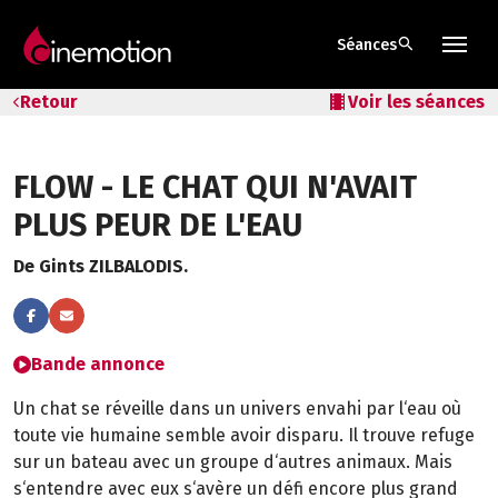
search
Séances
Tarifs & Abos
Retour
local_movies
Voir les séances
Les salles
FLOW - LE CHAT QUI N'AVAIT
Bons cadeaux
PLUS PEUR DE L'EAU
Bons plans
De Gints ZILBALODIS.
Programmes spéciaux
Bande annonce
Un chat se réveille dans un univers envahi par l‘eau où
toute vie humaine semble avoir disparu. Il trouve refuge
sur un bateau avec un groupe d‘autres animaux. Mais
s‘entendre avec eux s‘avère un défi encore plus grand