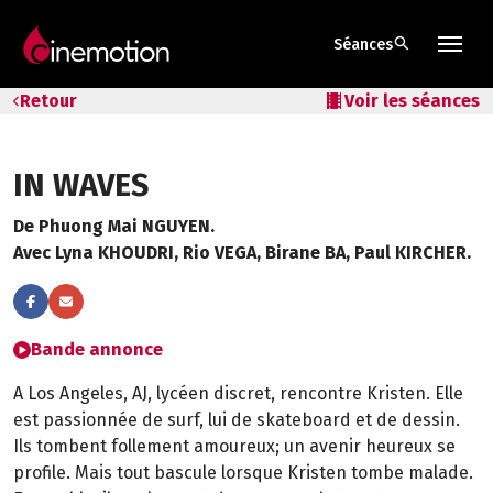
search
Séances
Tarifs & Abos
Retour
local_movies
Voir les séances
Les salles
IN WAVES
Bons cadeaux
De Phuong Mai NGUYEN.
Bons plans
Avec Lyna KHOUDRI, Rio VEGA, Birane BA, Paul KIRCHER.
Programmes spéciaux
Bande annonce
A Los Angeles, AJ, lycéen discret, rencontre Kristen. Elle
est passionnée de surf, lui de skateboard et de dessin.
Ils tombent follement amoureux; un avenir heureux se
profile. Mais tout bascule lorsque Kristen tombe malade.