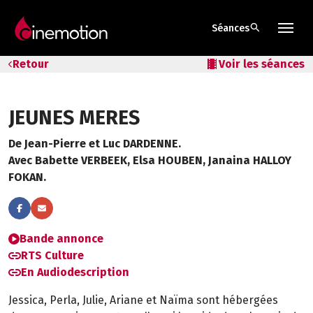
search
Séances
Tarifs & Abos
Retour
local_movies
Voir les séances
Les salles
JEUNES MERES
Bons cadeaux
De Jean-Pierre et Luc DARDENNE.
Bons plans
Avec Babette VERBEEK, Elsa HOUBEN, Janaina HALLOY
FOKAN.
Programmes spéciaux
Bande annonce
RTS Culture
En Audiodescription
Jessica, Perla, Julie, Ariane et Naïma sont hébergées