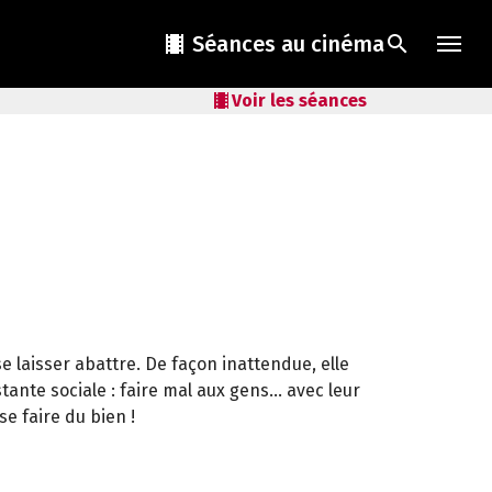
local_movies
Séances au cinéma
search
local_movies
Voir les séances
e laisser abattre. De façon inattendue, elle
nte sociale : faire mal aux gens... avec leur
e faire du bien !