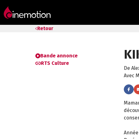
Tarifs & Abos
Retour
Les salles
KI
Bons cadeaux
Bande annonce
RTS Culture
De Ale
Bons plans
Avec M
Programmes spéciaux
Maman 
découv
consen
Année 