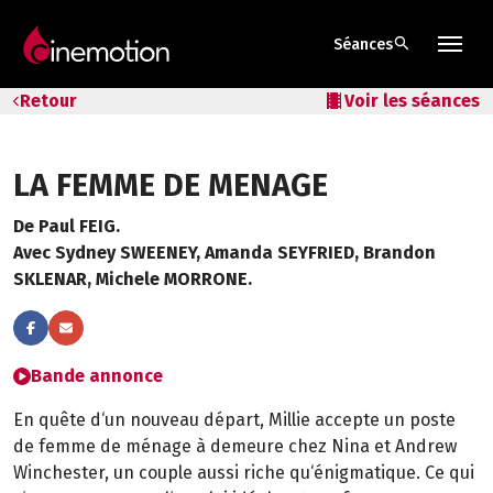
search
Séances
Tarifs & Abos
Retour
local_movies
Voir les séances
Les salles
LA FEMME DE MENAGE
Bons cadeaux
De Paul FEIG.
Bons plans
Avec Sydney SWEENEY, Amanda SEYFRIED, Brandon
SKLENAR, Michele MORRONE.
Programmes spéciaux
Bande annonce
En quête d‘un nouveau départ, Millie accepte un poste
de femme de ménage à demeure chez Nina et Andrew
Winchester, un couple aussi riche qu‘énigmatique. Ce qui