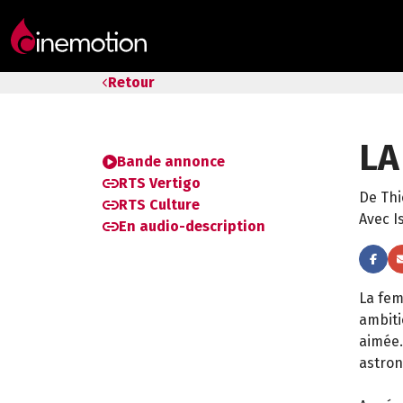
Tarifs & Abos
Retour
Les salles
LA
Bons cadeaux
Bande annonce
RTS Vertigo
De Thi
Bons plans
RTS Culture
Avec I
En audio-description
Programmes spéciaux
La fem
ambiti
aimée.
astron