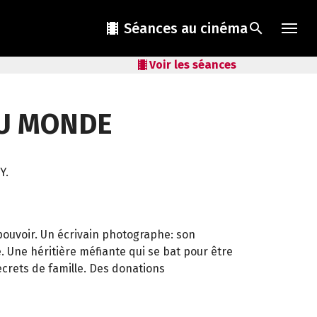
local_movies
Séances au cinéma
search
local_movies
Voir les séances
DU MONDE
Y.
pouvoir. Un écrivain photographe: son
e. Une héritière méfiante qui se bat pour être
ecrets de famille. Des donations