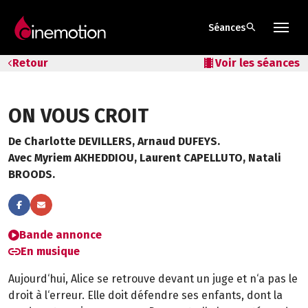
search
Séances
Tarifs & Abos
Retour
local_movies
Voir les séances
Les salles
ON VOUS CROIT
Bons cadeaux
De Charlotte DEVILLERS, Arnaud DUFEYS.
Bons plans
Avec Myriem AKHEDDIOU, Laurent CAPELLUTO, Natali
BROODS.
Programmes spéciaux
Bande annonce
En musique
Aujourd‘hui, Alice se retrouve devant un juge et n‘a pas le
droit à l‘erreur. Elle doit défendre ses enfants, dont la