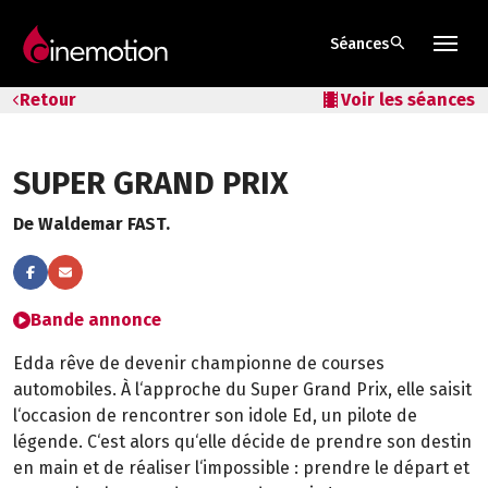
search
Séances
Tarifs & Abos
Retour
local_movies
Voir les séances
Les salles
SUPER GRAND PRIX
Bons cadeaux
De Waldemar FAST.
Bons plans
Programmes spéciaux
Bande annonce
Edda rêve de devenir championne de courses
automobiles. À l‘approche du Super Grand Prix, elle saisit
l‘occasion de rencontrer son idole Ed, un pilote de
légende. C‘est alors qu‘elle décide de prendre son destin
en main et de réaliser l‘impossible : prendre le départ et