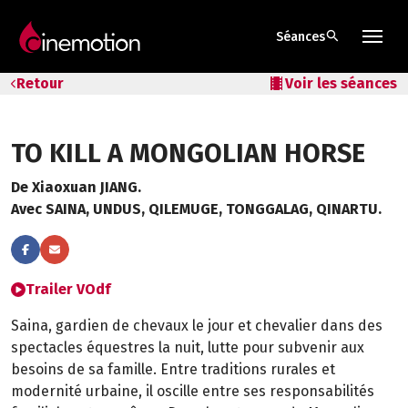
search
Séances
Tarifs & Abos
Retour
local_movies
Voir les séances
Les salles
TO KILL A MONGOLIAN HORSE
Bons cadeaux
De Xiaoxuan JIANG.
Bons plans
Avec SAINA, UNDUS, QILEMUGE, TONGGALAG, QINARTU.
Programmes spéciaux
Trailer VOdf
Saina, gardien de chevaux le jour et chevalier dans des
spectacles équestres la nuit, lutte pour subvenir aux
besoins de sa famille. Entre traditions rurales et
modernité urbaine, il oscille entre ses responsabilités