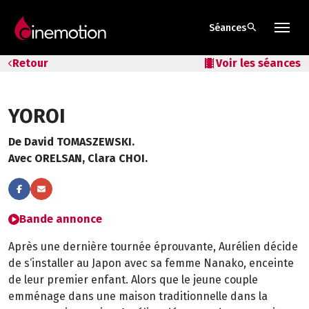
search
Séances
Tarifs & Abos
Retour
local_movies
Voir les séances
Les salles
YOROI
Bons cadeaux
De David TOMASZEWSKI.
Bons plans
Avec ORELSAN, Clara CHOI.
Programmes spéciaux
Bande annonce
Après une dernière tournée éprouvante, Aurélien décide
de s‘installer au Japon avec sa femme Nanako, enceinte
de leur premier enfant. Alors que le jeune couple
emménage dans une maison traditionnelle dans la