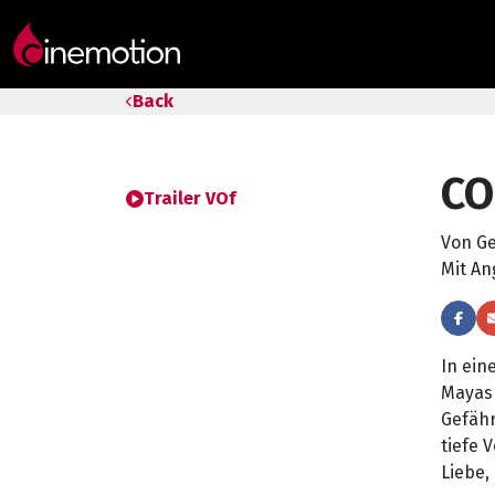
Tarife & Abos
Back
Säle
C
Geschenk-Gutschein
Trailer VOf
Von G
Tipps
Mit An
In ein
Mayas 
Gefähr
tiefe 
Liebe,