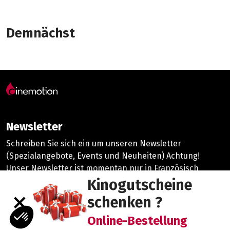
Demnächst
Newsletter
Schreiben Sie sich ein um unseren Newsletter
(Spezialangebote, Events und Neuheiten) Achtung!
Unser Newsletter ist momentan nur in Französisch
vorhanden.
Kinogutscheine
close
schenken ?
©2026 cinemotion |
Datenschutzrichtlinie
Online-Bestellung