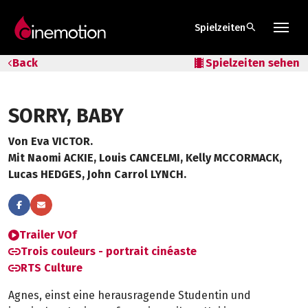
search
Spielzeiten
Tarife & Abos
Back
local_movies
Spielzeiten sehen
Säle
SORRY, BABY
Geschenk-Gutschein
Von Eva VICTOR.
Tipps
Mit Naomi ACKIE, Louis CANCELMI, Kelly MCCORMACK,
Lucas HEDGES, John Carrol LYNCH.
Trailer VOf
Trois couleurs - portrait cinéaste
RTS Culture
Agnes, einst eine herausragende Studentin und