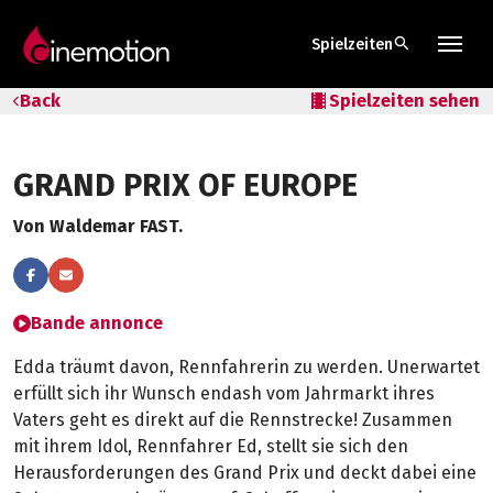
search
Spielzeiten
Tarife & Abos
Back
local_movies
Spielzeiten sehen
Säle
GRAND PRIX OF EUROPE
Geschenk-Gutschein
Von Waldemar FAST.
Tipps
Bande annonce
Edda träumt davon, Rennfahrerin zu werden. Unerwartet
erfüllt sich ihr Wunsch endash vom Jahrmarkt ihres
Vaters geht es direkt auf die Rennstrecke! Zusammen
mit ihrem Idol, Rennfahrer Ed, stellt sie sich den
Herausforderungen des Grand Prix und deckt dabei eine