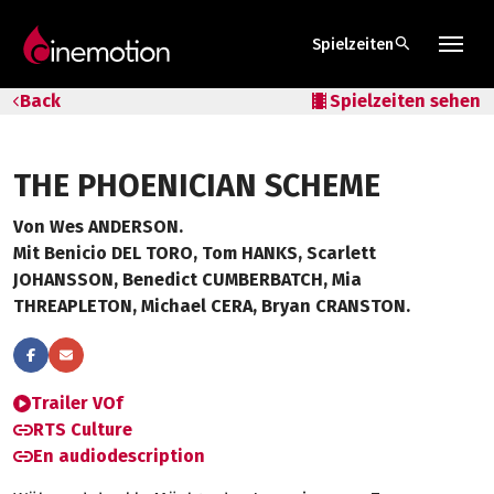
search
Spielzeiten
Tarife & Abos
Back
local_movies
Spielzeiten sehen
Säle
THE PHOENICIAN SCHEME
Geschenk-Gutschein
Von Wes ANDERSON.
Tipps
Mit Benicio DEL TORO, Tom HANKS, Scarlett
JOHANSSON, Benedict CUMBERBATCH, Mia
THREAPLETON, Michael CERA, Bryan CRANSTON.
Trailer VOf
RTS Culture
En audiodescription