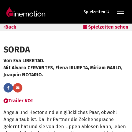
search
Spielzeiten
Tarife & Abos
Back
local_movies
Spielzeiten sehen
Säle
SORDA
Geschenk-Gutschein
Von Eva LIBERTAD.
Tipps
Mit Alvaro CERVANTES, Elena IRURETA, Miriam GARLO,
Joaquin NOTARIO.
Trailer VOf
Angela und Hector sind ein glückliches Paar, obwohl
Angela taub ist. Da ihr Partner die Zeichensprache
gelernt hat und sie von den Lippen ablesen kann, leben