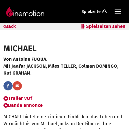
search
Spielzeiten
Tarife & Abos
Back
local_movies
Spielzeiten sehen
Säle
MICHAEL
Geschenk-Gutschein
Von Antoine FUQUA.
Tipps
Mit Jaafar JACKSON, Miles TELLER, Colman DOMINGO,
Kat GRAHAM.
Trailer VOf
Bande annonce
MICHAEL bietet einen intimen Einblick in das Leben und
Vermächtnis von Michael Jackson.Der Film zeichnet