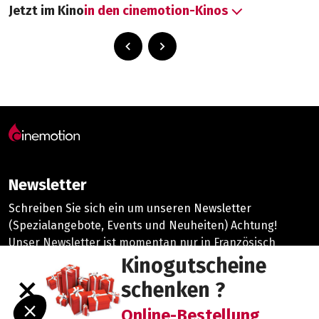
Jetzt im Kino
in den cinemotion-Kinos
Newsletter
Schreiben Sie sich ein um unseren Newsletter
(Spezialangebote, Events und Neuheiten) Achtung!
Unser Newsletter ist momentan nur in Französisch
vorhanden.
Kinogutscheine
close
schenken ?
©2026 cinemotion |
Datenschutzrichtlinie
Online-Bestellung