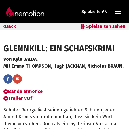
search
Spielzeiten
Tarife & Abos
Back
local_movies
Spielzeiten sehen
Säle
GLENNKILL: EIN SCHAFSKRIMI
Geschenk-Gutschein
Von Kyle BALDA.
Tipps
Mit Emma THOMPSON, Hugh JACKMAN, Nicholas BRAUN.
Bande annonce
Trailer VOf
Schäfer George liest seinen geliebten Schafen jeden
Abend Krimis vor und nimmt an, dass sie kein Wort
davon verstehen. Doch als ein mysteriöser Vorfall das