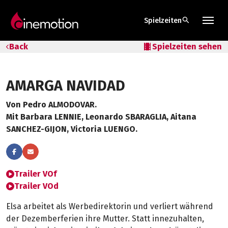
search
Spielzeiten
Tarife & Abos
Back
local_movies
Spielzeiten sehen
Säle
AMARGA NAVIDAD
Geschenk-Gutschein
Von Pedro ALMODOVAR.
Tipps
Mit Barbara LENNIE, Leonardo SBARAGLIA, Aitana
SANCHEZ-GIJON, Victoria LUENGO.
Trailer VOf
Trailer VOd
Elsa arbeitet als Werbedirektorin und verliert während
der Dezemberferien ihre Mutter. Statt innezuhalten,