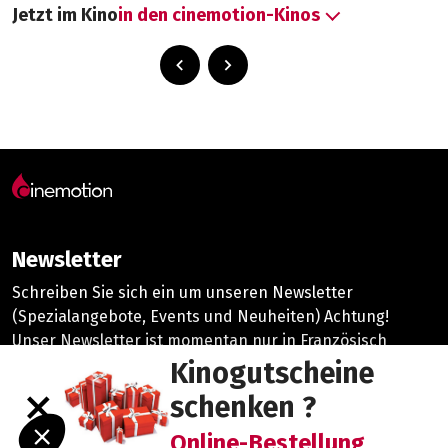
Jetzt im Kino
in den cinemotion-Kinos
Newsletter
Schreiben Sie sich ein um unseren Newsletter
(Spezialangebote, Events und Neuheiten) Achtung!
Unser Newsletter ist momentan nur in Französisch
vorhanden.
Kinogutscheine
close
schenken ?
©2026 cinemotion |
Datenschutzrichtlinie
Online-Bestellung