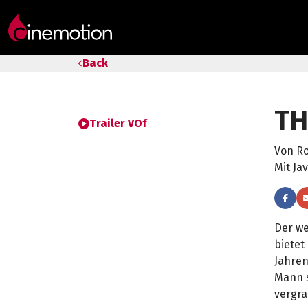
Tarife & Abos
Back
Säle
TH
Geschenk-Gutschein
Trailer VOf
Von R
Tipps
Mit Ja
Der we
bietet
Jahren
Mann s
vergr