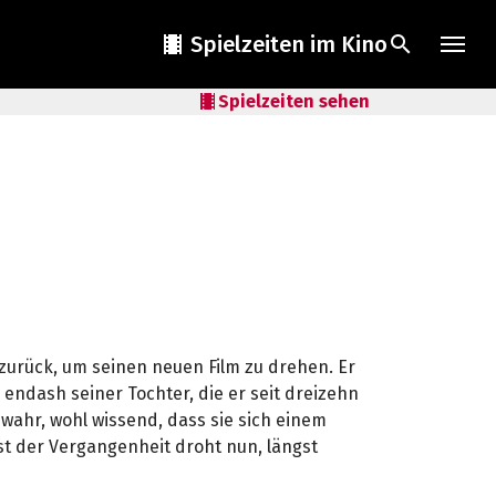
local_movies
Spielzeiten im Kino
search
local_movies
Spielzeiten sehen
urück, um seinen neuen Film zu drehen. Er
 endash seiner Tochter, die er seit dreizehn
wahr, wohl wissend, dass sie sich einem
ast der Vergangenheit droht nun, längst