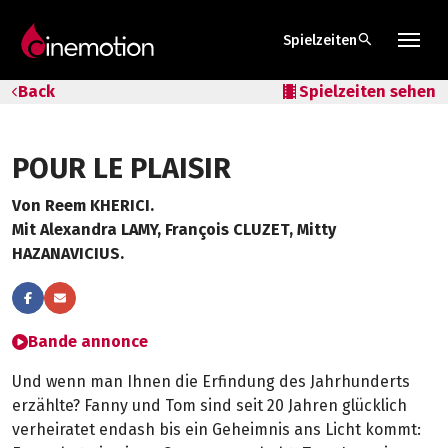
search
Spielzeiten
Tarife & Abos
Back
local_movies
Spielzeiten sehen
Säle
POUR LE PLAISIR
Geschenk-Gutschein
Von Reem KHERICI.
Tipps
Mit Alexandra LAMY, François CLUZET, Mitty
HAZANAVICIUS.
Bande annonce
Und wenn man Ihnen die Erfindung des Jahrhunderts
erzählte? Fanny und Tom sind seit 20 Jahren glücklich
verheiratet endash bis ein Geheimnis ans Licht kommt: