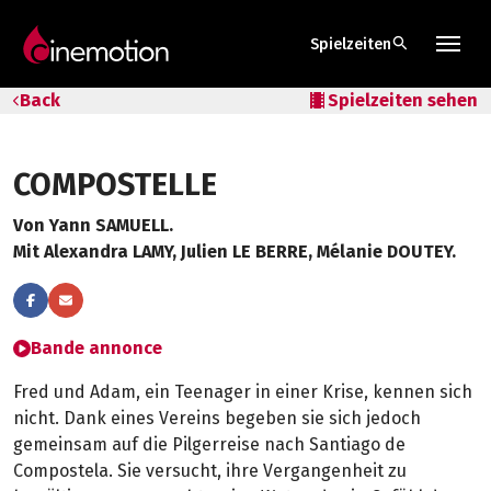
search
Spielzeiten
Tarife & Abos
Back
local_movies
Spielzeiten sehen
Säle
COMPOSTELLE
Geschenk-Gutschein
Von Yann SAMUELL.
Tipps
Mit Alexandra LAMY, Julien LE BERRE, Mélanie DOUTEY.
Bande annonce
Fred und Adam, ein Teenager in einer Krise, kennen sich
nicht. Dank eines Vereins begeben sie sich jedoch
gemeinsam auf die Pilgerreise nach Santiago de
Compostela. Sie versucht, ihre Vergangenheit zu