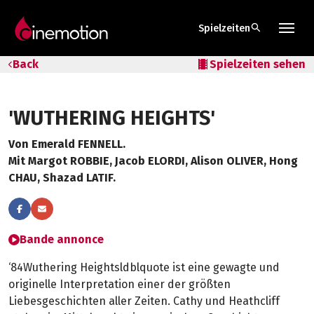
search
Spielzeiten
Tarife & Abos
Back
local_movies
Spielzeiten sehen
Säle
'WUTHERING HEIGHTS'
Geschenk-Gutschein
Von Emerald FENNELL.
Tipps
Mit Margot ROBBIE, Jacob ELORDI, Alison OLIVER, Hong
CHAU, Shazad LATIF.
Bande annonce
‘84Wuthering Heightsldblquote ist eine gewagte und
originelle Interpretation einer der größten
Liebesgeschichten aller Zeiten. Cathy und Heathcliff