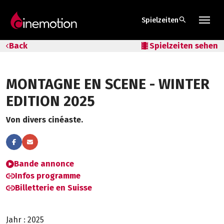
search
Spielzeiten
Tarife & Abos
Back
local_movies
Spielzeiten sehen
Säle
MONTAGNE EN SCENE - WINTER
Geschenk-Gutschein
EDITION 2025
Tipps
Von divers cinéaste.
Bande annonce
Infos programme
Billetterie en Suisse
Jahr :
2025