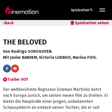
search
Spielzeiten
Tarife & Abos
Back
local_movies
Spielzeiten sehen
Säle
THE BELOVED
Geschenk-Gutschein
Von Rodrigo SOROGOYEN.
Tipps
Mit Javier BARDEM, Victoria LUENGO, Marina FOIS.
Trailer VOf
Der weltberühmte Regisseur Esteban Martínez kehrt
nach Europa zurück, um seinen neuen Film zu drehen. Er
bietet die Hauptrolle einer jungen, unbekannten
Schauspielerin an endash seiner Tochter, die er seit