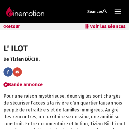
search
Séances
Tarifs & Abos
Retour
local_movies
Voir les séances
Les salles
L' ILOT
Bons cadeaux
De Tizian BÜCHI.
Bons plans
Programmes spéciaux
Bande annonce
Pour une raison mystérieuse, deux vigiles sont chargés
de sécuriser l‘accès à la rivière d‘un quartier lausannois
peuplé de retraité·e·s et de familles immigrées. Au gré
des rencontres, un territoire se dessine, une amitié se
construit. Entre documentaire et fiction, Tizian Büchi met