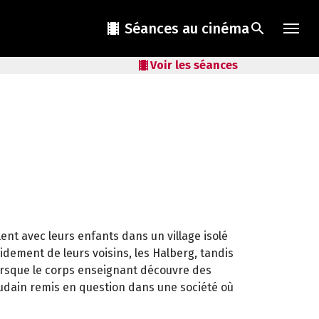
local_movies
Séances au cinéma
search
local_movies
Voir les séances
ent avec leurs enfants dans un village isolé
pidement de leurs voisins, les Halberg, tandis
orsque le corps enseignant découvre des
udain remis en question dans une société où