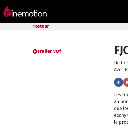
Tarifs & Abos
Retour
Les salles
FJ
Bons cadeaux
Trailer VOf
De Cri
Bons plans
Avec R
Programmes spéciaux
Les Gh
au bor
que le
ecchym
la pro