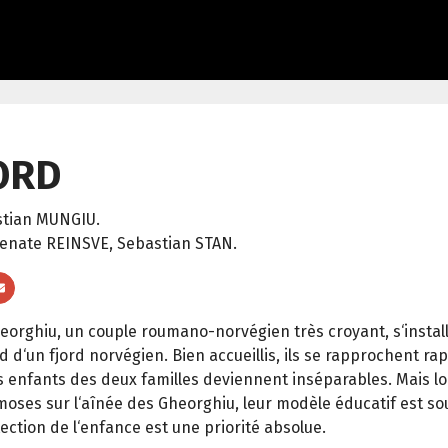
ORD
stian MUNGIU.
enate REINSVE, Sebastian STAN.
eorghiu, un couple roumano-norvégien très croyant, s‘install
d d‘un fjord norvégien. Bien accueillis, ils se rapprochent ra
s enfants des deux familles deviennent inséparables. Mais l
oses sur l‘aînée des Gheorghiu, leur modèle éducatif est so
tection de l‘enfance est une priorité absolue.