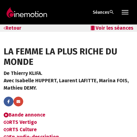
search
Séances
Tarifs & Abos
Retour
local_movies
Voir les séances
Les salles
LA FEMME LA PLUS RICHE DU
Bons cadeaux
MONDE
Bons plans
De Thierry KLIFA.
Avec Isabelle HUPPERT, Laurent LAFITTE, Marina FOIS,
Programmes spéciaux
Mathieu DEMY.
Bande annonce
RTS Vertigo
RTS Culture
En audio-description