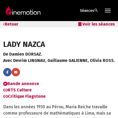
search
Séances
Tarifs & Abos
Retour
local_movies
Voir les séances
Les salles
LADY NAZCA
Bons cadeaux
De Damien DORSAZ.
Bons plans
Avec Devrim LINGNAU, Guillaume GALIENNE, Olivia ROSS.
Programmes spéciaux
Bande annonce
RTS Culture
Critique Flagstone
Dans les années 1930 au Pérou, Maria Reiche travaille
comme professeure de mathématiques à Lima, mais sa