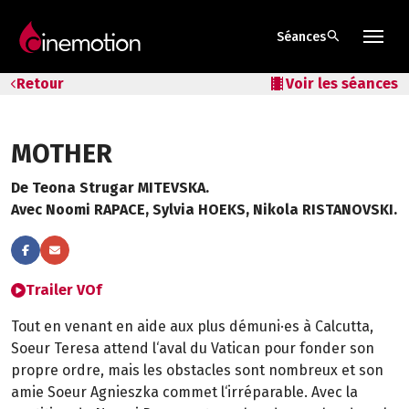
search
Séances
Tarifs & Abos
Retour
local_movies
Voir les séances
Les salles
MOTHER
Bons cadeaux
De Teona Strugar MITEVSKA.
Bons plans
Avec Noomi RAPACE, Sylvia HOEKS, Nikola RISTANOVSKI.
Programmes spéciaux
Trailer VOf
Tout en venant en aide aux plus démuni·es à Calcutta,
Soeur Teresa attend l‘aval du Vatican pour fonder son
propre ordre, mais les obstacles sont nombreux et son
amie Soeur Agnieszka commet l‘irréparable. Avec la