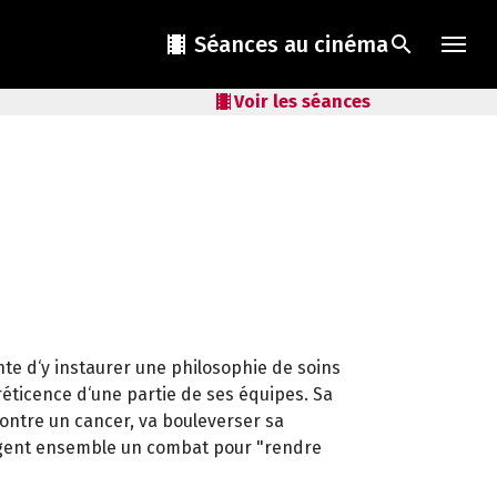
local_movies
Séances au cinéma
search
local_movies
Voir les séances
te d‘y instaurer une philosophie de soins
 réticence d‘une partie de ses équipes. Sa
ontre un cancer, va bouleverser sa
agent ensemble un combat pour "rendre