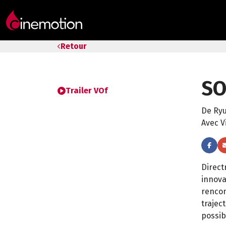
Tarifs & Abos
Retour
Les salles
SO
Bons cadeaux
Trailer VOf
De Ry
Bons plans
Avec V
Programmes spéciaux
Direct
innova
rencon
trajec
possib