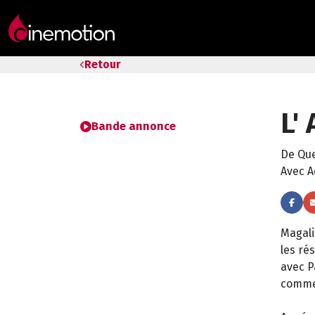
Tarifs & Abos
Retour
Les salles
L'
Bons cadeaux
Bande annonce
De Que
Bons plans
Avec 
Programmes spéciaux
Magali
les ré
avec P
commen