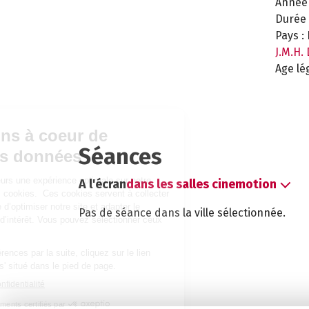
Année 
Durée 
Pays :
J.M.H.
Age lé
Séances
A l'écran
dans les salles cinemotion
Pas de séance dans la ville sélectionnée.