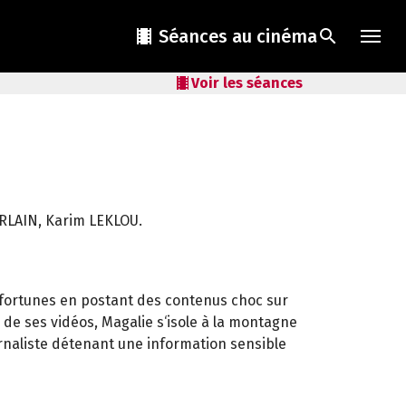
local_movies
Séances au cinéma
search
local_movies
Voir les séances
LAIN, Karim LEKLOU.
 fortunes en postant des contenus choc sur
 de ses vidéos, Magalie s‘isole à la montagne
urnaliste détenant une information sensible