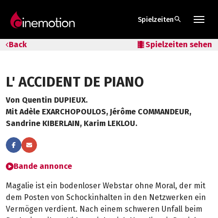
search
Spielzeiten
Tarife & Abos
Back
local_movies
Spielzeiten sehen
Säle
L' ACCIDENT DE PIANO
Geschenk-Gutschein
Von Quentin DUPIEUX.
Tipps
Mit Adèle EXARCHOPOULOS, Jérôme COMMANDEUR,
Sandrine KIBERLAIN, Karim LEKLOU.
Bande annonce
Magalie ist ein bodenloser Webstar ohne Moral, der mit
dem Posten von Schockinhalten in den Netzwerken ein
Vermögen verdient. Nach einem schweren Unfall beim