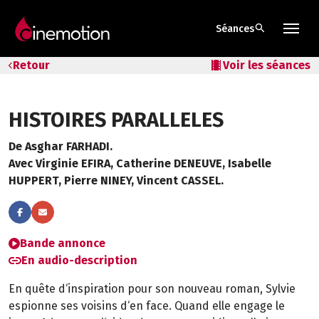
search
Séances
Tarifs & Abos
Retour
local_movies
Voir les séances
Les salles
HISTOIRES PARALLELES
Bons cadeaux
De Asghar FARHADI.
Bons plans
Avec Virginie EFIRA, Catherine DENEUVE, Isabelle
HUPPERT, Pierre NINEY, Vincent CASSEL.
Programmes spéciaux
Bande annonce
En audio-description
En quête d‘inspiration pour son nouveau roman, Sylvie
espionne ses voisins d‘en face. Quand elle engage le