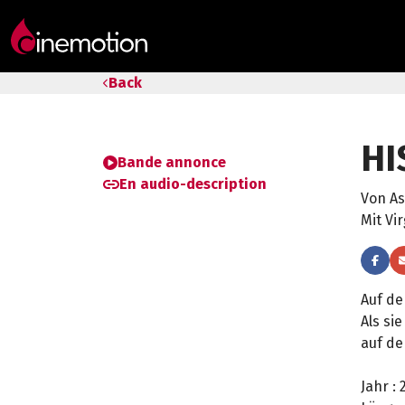
Tarife & Abos
Back
Säle
HI
Geschenk-Gutschein
Bande annonce
En audio-description
Von As
Tipps
Mit Vi
Auf de
Als si
auf den
Jahr :
2