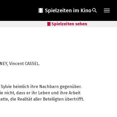
local_movies
Spielzeiten im Kino
search
local_movies
Spielzeiten sehen
INEY, Vincent CASSEL.
 Sylvie heimlich ihre Nachbarn gegenüber.
sie nicht, dass er ihr Leben und ihre Arbeit
tte, die Realität aller Beteiligten übertrifft.