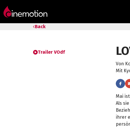
Tarife & Abos
Back
Säle
LO
Geschenk-Gutschein
Trailer VOdf
Von Ko
Tipps
Mit Ky
Mai is
Als si
Bezieh
ihrer 
persön