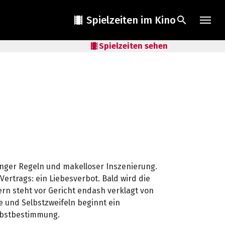
local_movies
Spielzeiten im Kino
search
local_movies
Spielzeiten sehen
enger Regeln und makelloser Inszenierung.
s Vertrags: ein Liebesverbot. Bald wird die
dern steht vor Gericht endash verklagt von
e und Selbstzweifeln beginnt ein
elbstbestimmung.