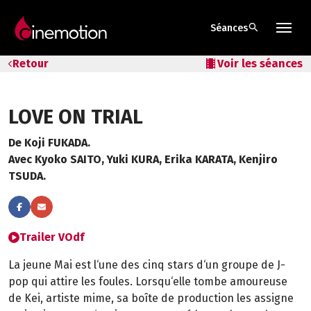
search
Séances
Tarifs & Abos
Retour
local_movies
Voir les séances
Les salles
LOVE ON TRIAL
Bons cadeaux
De Koji FUKADA.
Bons plans
Avec Kyoko SAITO, Yuki KURA, Erika KARATA, Kenjiro
TSUDA.
Programmes spéciaux
Trailer VOdf
La jeune Mai est l‘une des cinq stars d‘un groupe de J-
pop qui attire les foules. Lorsqu‘elle tombe amoureuse
de Kei, artiste mime, sa boîte de production les assigne